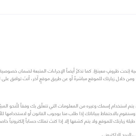
ت ظروفٍ معينةٍ). كما تذكرُ أيضاً الإجراءات المتبعة لضمان خصوصية معلو
ومن خلال زيارتك للموقع مباشرةً أو عن طريق موقعٍ آخر، أنتَ توافق على 
لتالي، يتم استخدام إسمك وغيره من المعلومات التي تتعلّق بك وفقاً للّنحو 
كَ. وسنقوم بالاحتفاظ ببياناتك إذا طلب منا بوجوب القانون أو لاستخدامها
لة زيارتك للموقع ولا يتم كشفها إلا إذا كنتَ تملك حساباً إلكترونياً خاصا
البريد الالكتروني