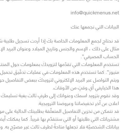
info@quickmenus.net
البيانات التي نجمعها عنك
قد نحتاج لجمع المعلومات الخاصة بكَ إذا أردت تسجيل طلبية شراء
مثال على ذلك ، الإسم والجنس وتاريخ الميلاد وعنوان البريد الإ
الحساب المصرفي”.
تستخدم المعلومات التي تقدّمها لتزويدكَ بمعلومات حول المنتجا
منيوز”. كما تستخدم هذه المعلومات في عمليات تدقّيقَ تحميل 
ويتم التواصل عبر البريد الإلكتروني لتزويدكَ ببعض التفاصيل ح
هذا الخيارفي أي وقتٍ من الأوقات.
وقد نقوم بتزويد اسمك وعنوانك إلى طرفٍ ثالث بغية تسليمكَ ط
اعلان عن آخر تخفيضاتنا وعروضنا الترويجية.
قد نتمكن من تخزين التفاصيل المتعلّقة بطلبيتك الحالية على م
مشترياتك التي طلبتها أو التي ستتقدّم بها قريباً. كما يمكنك أيضا
بياناتك الشخصيّة فلا تجعلها متاحةً لطرف ثالث غير مصرّح به.