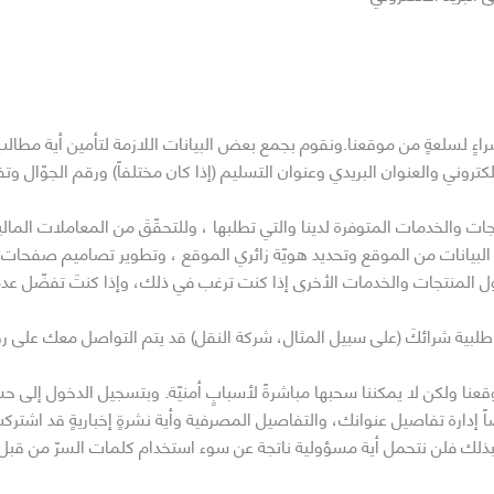
ٍ لسلعةٍ من موقعنا.ونقوم بجمع بعض البيانات اللازمة لتأمين أية مطالب مح
لكتروني والعنوان البريدي وعنوان التسليم (إذا كان مختلفاً) ورقم الجوّال
ت والخدمات المتوفرة لدينا والتي تطلبها ، وللتحقّقَ من المعاملات المالي
البيانات من الموقع وتحديد هويّة زائري الموقع ، وتطوير تصاميم صفحات
ول المنتجات والخدمات الأخرى إذا كنت ترغب في ذلك، وإذا كنتَ تفضّل عدم
لبية شرائكَ (على سبيل المثال، شركة النقل) قد يتم التواصل معك على ر
وقعنا ولكن لا يمكننا سحبها مباشرةً لأسبابٍ أمنيّة. وبتسجيل الدخول إل
ً إدارة تفاصيل عنوانك، والتفاصيل المصرفية وأية نشرةٍ إخباريةٍ قد اشتركت ف
 وبذلك فلن نتحمل أية مسؤولية ناتجة عن سوء استخدام كلمات السرّ من قبل 