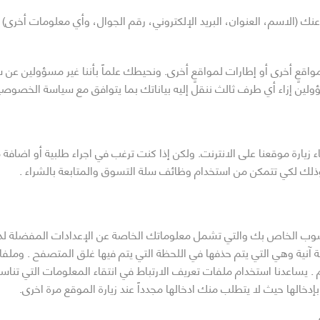
ك (الاسم، العنوان، البريد الإلكتروني، رقم الجوال، وأي معلومات أخرى)
واقعٍ أخرى أو إطارات لمواقعٍ أخرى. ونحيطك علماً بأننا غير مسؤولين 
ؤولين إزاء أي طرف ثالث ننقل إليه بياناتك بما يتوافق مع سياسة الخصوصي
ء زيارة موقعنا على الانترنت. ولكن إذا كنت ترغب في اجراء طلبية أو اضا
وذلك لكي تتمكن من استخدام وظائف سلة التسوق والمتابعة بالشراء .
ب الخاص بك والتي تشمل معلوماتك الخاصة عن الإعدادات المفضلة لديك وغ
ية وهي التي يتم حذفها في اللحظة التي يتم فيها غلق المتصفح . وملفات ت
 يساعدنا استخدام ملفات تعريف الارتباط في انتقاء المعلومات التي تن
دخالها حيث لا يتطلب منك ادخالها مجدداً عند زيارة الموقع مرة اخرى.