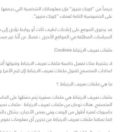
حرصاً من “كويك منيوز” فإن معلوماتك الشخصية التي نجمعها عن
على الخصوصية التامة لعملاء “كويك منيوز”.
قد يحتوي الموقع على إعلانات لطرف ثالث أو روابط تؤدي إلى م
السياسات المطبّقة في المواقع الأخرى ، فضلاً عن أنّنا غير مس
ملفات تعريف الارتباط Cookies
لا يشترط منك تفعيل خاصية ملفات تعريف الارتباط وقبولها أثنا
اعدادات المتصفح لقبول ملفات تعريف الارتباط (إن لزم الأمر) 
ما هي ملفات تعريف الارتباط ؟
ملفات تعريف الارتباط هي ملفات صغيرة يتم حفظها على الحاسو
المتصفح. هناك نوعان من ملفات تعريف الارتباط : ملفات نصية آن
حاسوبك لفترة أطول من الوقت وفي بعض الأحيان، بشكل دائم .
كما تمكننا ملفات تعريف الارتباط من تخزين أي معلومات تقوم بإ
ما هي نوع البيانات التي يتم جمعها في ملفات تعريف الارتباط ؟