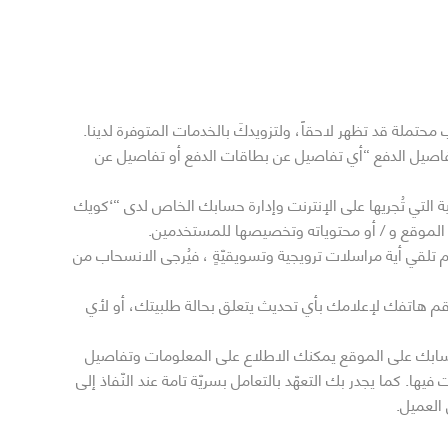
تملة قد تظهر لاحقاً­، ولتزويدكَ بالخدمات المتوفرة لدينا.
 وتفاصيل الدفع “أي تفاصيل عن بطاقات الدفع أو تفاصيل عن
ة التي تُجريها على الإنترنت وإدارة حسابك الخاص لدى “‘كويك
 الموقع و / أو محتوياته وتخصيصها للمستخدمين.
 تلقي أية مراسلات ترويجية وتسويقيّةٍ ، فيُرجى الانسحاب من
قم هاتفك لإعلامك بأي تحديث يتعلق بحالة طلبيتك، أو لأي
ى حسابك على الموقع يمكنك الاطلاع على المعلومات وتفاصيل
يها. كما يجدر بك التعهّد بالتعامل بسريّة تامة عند النّفاذ إلى
العميل.