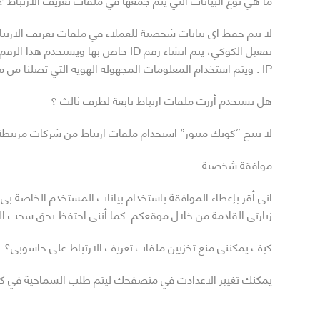
لا يتم حفظ اي بيانات شخصية للعملاء في ملفات تعريف الارتبا
تفعيل الكوكي، يتم انشاء رقم ID خ
IP . ويتم استخدام المعلومات المجهولة الهوية التي تصلنا من ملفات تعريف الارتباط لأغراض التحليل والتقييم، مثال على ذلك معرفة الصفحات الاكثر زيارة والمنتجات الأكثر شهرة ، الخ.
هل تستخدم أزرت ملفات ارتباط تابعة لطرف ثالث ؟
لا تتيح “كويك منيوز” استخدام ملفات ارتباط من شركات مرتبطة 
موافقة شخصية
اني أقر بإعطاء الموافقة باستخدام بيانات المستخدم الخاصة بي
زيارتي القادمة من خلال موقعكم. كما أنني احتفظ بحق سحب الم
كيف يمكنني منع تخزيين ملفات تعريف الارتباط على حاسوبي؟
يمكنك تغيير الاعدادت في متصفحك ليتم طلب السماحية في كل م