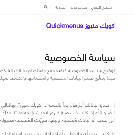
البحث
تسجيل الدخول
حساب جديد
المدونة
عن:
كويك منيوز Quickmenus
سياسة الخصوصية
توضح سياسة الخصوصيّة كيفية جمع واستخدام بياناتك الشخصية (تح
فيما يتعلّق بجمع البيانات الشخصية واستخدامها والكشف عنها. 
إن حماية بياناتك أمرٌ هامٌ جداً بالنسبة لـ “كويك منيوز”. وبا
الضّرورة أو إذا كانت ذات صلةٍ ضرورية مباشرةٍ بمعاملاتنا مع
إلى تقديم أيّة بيانات شخصيّة. وتبقى هويّتك الشخصية مجهولة طي
إذا كانت لديك أي ملاحظات أو اقتراحات، فيسعدنا استقبالها على 