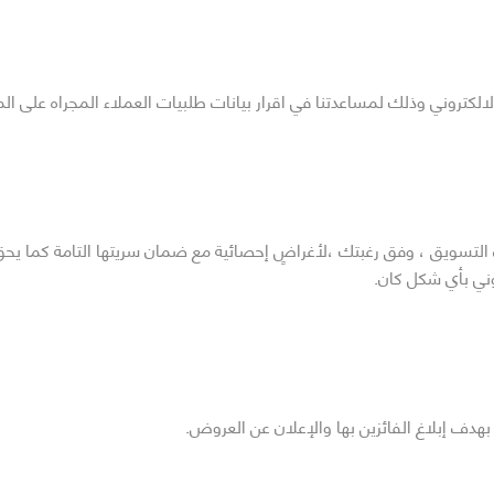
الكتروني وذلك لمساعدتنا في اقرار بيانات طلبيات العملاء المجراه على الم
تسويق ، وفق رغبتك ،لأغراضٍ إحصائية مع ضمان سريتها التامة كما يحق
وني بأي شكل كان.
هدف إبلاغ الفائزين بها والإعلان عن العروض.